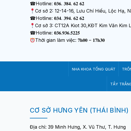
☎Hotline: 𝟎𝟑𝟔. 𝟑𝟖𝟒. 𝟔𝟐 𝟔𝟐
Cơ sở 2: 12-14-16, Lưu Chí Hiếu, Lộc Hạ,
☎Hotline: 𝟎𝟑𝟒. 𝟑𝟗𝟒. 𝟔𝟐 𝟔𝟐
Cơ sở 3: CT12A Kiot 30,KĐT Kim Văn Kim 
☎Hotline: 𝟎𝟑𝟔.𝟗𝟑𝟔.𝟓𝟐𝟐𝟓
Thời gian làm việc: 𝟕𝐡𝟎𝟎 – 𝟏𝟕𝐡𝟑𝟎
NHA KHOA TỔNG QUÁT
TRỒ
TẨY TRẮNG
CƠ SỞ HƯNG YÊN (THÁI BÌNH)
Địa chỉ: 39 Minh Hưng, X. Vũ Thư, T. Hưng