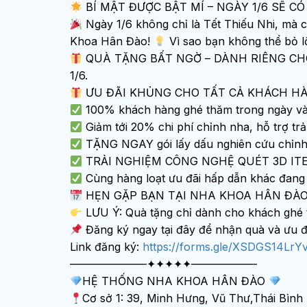
BÍ MẬT ĐƯỢC BẬT MÍ – NGÀY 1/6 SẼ C
Ngày 1/6 không chỉ là Tết Thiếu Nhi, 
Khoa Hân Đào!
Vì sao bạn không thể bỏ lỡ
QUÀ TẶNG BẤT NGỜ – DÀNH RIÊNG CHO CÁC 
1/6.
ƯU ĐÃI KHỦNG CHO TẤT CẢ KHÁCH HÀ
100% khách hàng ghé thăm trong ngày và 
Giảm tới 20% chi phí chỉnh nha, hỗ trợ trả
TẶNG NGAY gói lấy dấu nghiên cứu chỉnh nh
TRẢI NGHIỆM CÔNG NGHỆ QUÉT 3D ITERO hi
Cùng hàng loạt ưu đãi hấp dẫn khác đang
HẸN GẶP BẠN TẠI NHA KHOA HÂN ĐÀO 
LƯU Ý: Quà tặng chỉ dành cho khách ghé t
Đăng ký ngay tại đây để nhận quà và ưu đã
Link đăng ký:
https://forms.gle/XSDGS14LrY
––––––––––––––✦✦✦✦✦—––————
HỆ THỐNG NHA KHOA HÂN ĐÀO
Cơ sở 1: 39, Minh Hưng, Vũ Thư,Thái Bình