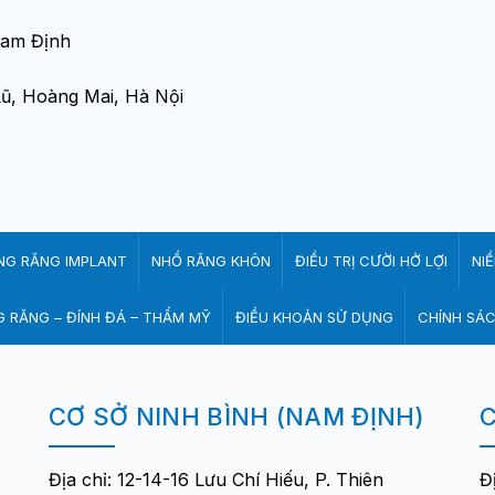
 Nam Định
Lũ, Hoàng Mai, Hà Nội
NG RĂNG IMPLANT
NHỔ RĂNG KHÔN
ĐIỀU TRỊ CƯỜI HỞ LỢI
NI
 RĂNG – ĐÍNH ĐÁ – THẨM MỸ
ĐIỀU KHOẢN SỬ DỤNG
CHÍNH SÁ
CƠ SỞ NINH BÌNH (NAM ĐỊNH)
C
Địa chỉ: 12-14-16 Lưu Chí Hiếu, P. Thiên
Đ