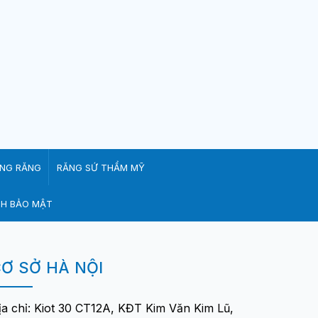
ỀNG RĂNG
RĂNG SỨ THẨM MỸ
CH BẢO MẬT
Ơ SỞ HÀ NỘI
ịa chỉ: Kiot 30 CT12A, KĐT Kim Văn Kim Lũ,