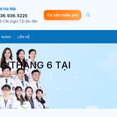
ở Hà Nội
Tư vấn miễn phí
36.936.5225
3–CN (nghỉ T2) 8h–18h
 NANG
LIÊN HỆ
G THÁNG 6 TẠI
 HÂN ĐÀO.