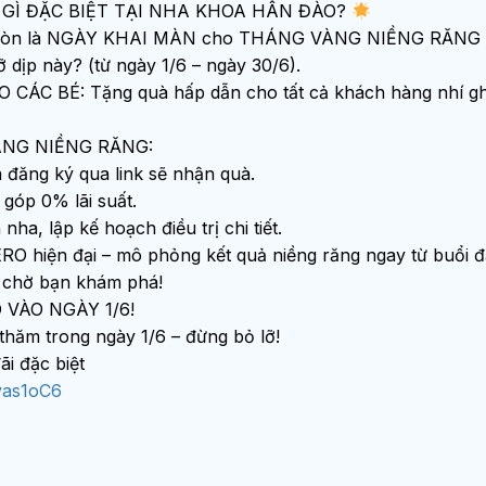
Ó GÌ ĐẶC BIỆT TẠI NHA KHOA HÂN ĐÀO?
mà còn là NGÀY KHAI MÀN cho THÁNG VÀNG NIỀNG RĂNG – 
 dịp này? (từ ngày 1/6 – ngày 30/6).
BÉ: Tặng quà hấp dẫn cho tất cả khách hàng nhí ghé t
NG NIỀNG RĂNG:
đăng ký qua link sẽ nhận quà.
 góp 0% lãi suất.
a, lập kế hoạch điều trị chi tiết.
ện đại – mô phỏng kết quả niềng răng ngay từ buổi đầ
 chờ bạn khám phá!
VÀO NGÀY 1/6!
hăm trong ngày 1/6 – đừng bỏ lỡ!
i đặc biệt
vas1oC6