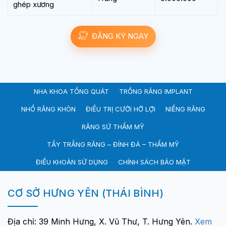
ghép xương
ĐĂNG KÝ NGAY
NHA KHOA TỔNG QUÁT
TRỒNG RĂNG IMPLANT
NHỔ RĂNG KHÔN
ĐIỀU TRỊ CƯỜI HỞ LỢI
NIỀNG RĂNG
RĂNG SỨ THẨM MỸ
TẨY TRẮNG RĂNG – ĐÍNH ĐÁ – THẨM MỸ
ĐIỀU KHOẢN SỬ DỤNG
CHÍNH SÁCH BẢO MẬT
CƠ SỞ HƯNG YÊN (THÁI BÌNH)
Địa chỉ: 39 Minh Hưng, X. Vũ Thư, T. Hưng Yên.
Xem