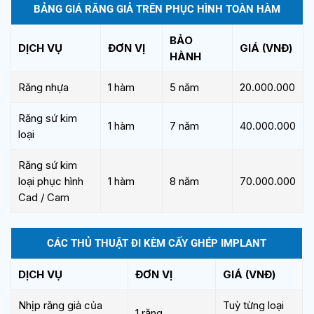
BẢNG GIÁ RĂNG GIẢ TRÊN PHỤC HÌNH TOÀN HÀM
BẢO
DỊCH VỤ
ĐƠN VỊ
GIÁ (VNĐ)
HÀNH
Răng nhựa
1 hàm
5 năm
20.000.000
Răng sứ kim
1 hàm
7 năm
40.000.000
loại
Răng sứ kim
loại phục hình
1 hàm
8 năm
70.000.000
Cad / Cam
CÁC THỦ THUẬT ĐI KÈM CẤY GHÉP IMPLANT
DỊCH VỤ
ĐƠN VỊ
GIÁ (VNĐ)
Nhịp răng giả của
Tuỳ từng loại
1 răng