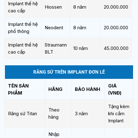
Implant thế hệ
Hiossen
8 năm
20.000.000
cao cấp
Implant thế hệ
Neodent
8 năm
20.000.000
phổ thông
Implant thế hệ
Straumann
10 năm
45.000.000
cao cấp
BLT
RĂNG SỨ TRÊN IMPLANT ĐƠN LẺ
TÊN SẢN
GIÁ
HÃNG
BẢO HÀNH
PHẨM
(VNĐ)
Tặng kèm
Theo
Răng sứ Titan
3 năm
khi cắm
hãng
Implant
Nhập