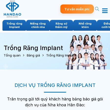
Tư vấn miễn phí
Trồng răng
Niềng răng
Răng sứ
Nhổ răng
Điều 
Implant
chỉnh nha
thẩm mỹ
khôn
cười h
Trồng Răng Implant
Tổng quan
Bảng giá
Trồng Răng Implant
DỊCH VỤ TRỒNG RĂNG IMPLANT
Trân trọng gửi tới quý khách hàng bảng báo giá gói
dịch vụ của Nha khoa Hân Đào: