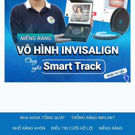
NHA KHOA TỔNG QUÁT
TRỒNG RĂNG IMPLANT
NHỔ RĂNG KHÔN
ĐIỀU TRỊ CƯỜI HỞ LỢI
NIỀNG RĂNG