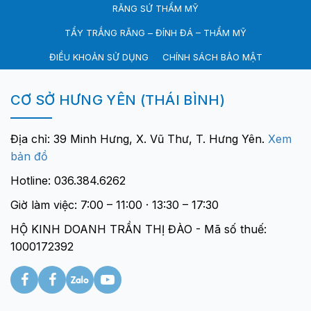
RĂNG SỨ THẨM MỸ
TẨY TRẮNG RĂNG – ĐÍNH ĐÁ – THẨM MỸ
ĐIỀU KHOẢN SỬ DỤNG
CHÍNH SÁCH BẢO MẬT
CƠ SỞ HƯNG YÊN (THÁI BÌNH)
Địa chỉ: 39 Minh Hưng, X. Vũ Thư, T. Hưng Yên.
Xem
bản đồ
Hotline: 036.384.6262
Giờ làm việc: 7:00 – 11:00 · 13:30 – 17:30
HỘ KINH DOANH TRẦN THỊ ĐÀO - Mã số thuế:
1000172392