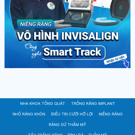
NHA KHOA TỔNG QUÁT
TRỒNG RĂNG IMPLANT
NHỔ RĂNG KHÔN
ĐIỀU TRỊ CƯỜI HỞ LỢI
NIỀNG RĂNG
RĂNG SỨ THẨM MỸ