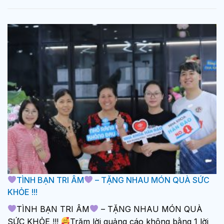
TÌNH BẠN TRI ÂM
– TẶNG NHAU MÓN QUÀ SỨC
KHỎE !!!
TÌNH BẠN TRI ÂM
– TẶNG NHAU MÓN QUÀ
SỨC KHỎE !!!
Trăm lời quảng cáo không bằng 1 lời