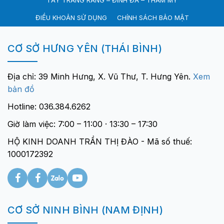
TẨY TRẮNG RĂNG – ĐÍNH ĐÁ – THẨM MỸ
ĐIỀU KHOẢN SỬ DỤNG
CHÍNH SÁCH BẢO MẬT
CƠ SỞ HƯNG YÊN (THÁI BÌNH)
Địa chỉ: 39 Minh Hưng, X. Vũ Thư, T. Hưng Yên.
Xem
bản đồ
Hotline: 036.384.6262
Giờ làm việc: 7:00 – 11:00 · 13:30 – 17:30
HỘ KINH DOANH TRẦN THỊ ĐÀO - Mã số thuế:
1000172392
CƠ SỞ NINH BÌNH (NAM ĐỊNH)