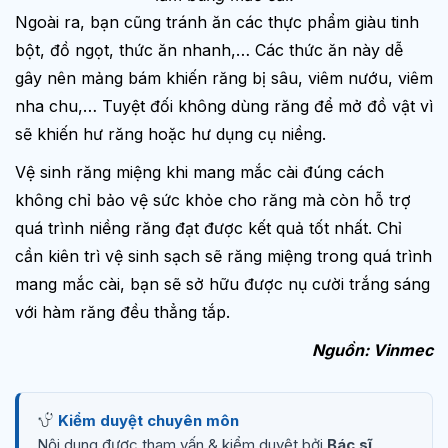
Ngoài ra, bạn cũng tránh ăn các thực phẩm giàu tinh
bột, đồ ngọt, thức ăn nhanh,… Các thức ăn này dễ
gây nên mảng bám khiến răng bị sâu, viêm nướu, viêm
nha chu,… Tuyệt đối không dùng răng để mở đồ vật vì
sẽ khiến hư răng hoặc hư dụng cụ niềng.
Vệ sinh răng miệng khi mang mắc cài đúng cách
không chỉ bảo vệ sức khỏe cho răng mà còn hỗ trợ
quá trình niềng răng đạt được kết quả tốt nhất. Chỉ
cần kiên trì vệ sinh sạch sẽ răng miệng trong quá trình
mang mắc cài, bạn sẽ sở hữu được nụ cười trắng sáng
với hàm răng đều thẳng tắp.
Nguồn: Vinmec
Kiểm duyệt chuyên môn
Nội dung được tham vấn & kiểm duyệt bởi
Bác sĩ