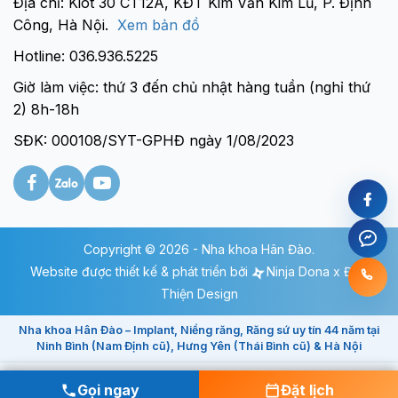
Địa chỉ: Kiot 30 CT12A, KĐT Kim Văn Kim Lũ, P. Định
Công, Hà Nội.
Xem bản đồ
Hotline: 036.936.5225
Giờ làm việc: thứ 3 đến chủ nhật hàng tuần (nghỉ thứ
2) 8h-18h
SĐK: 000108/SYT-GPHĐ ngày 1/08/2023
Copyright © 2026 - Nha khoa Hân Đào.
Website được thiết kế & phát triển bởi
Ninja Dona
x Đức
Thiện Design
Nha khoa Hân Đào – Implant, Niềng răng, Răng sứ uy tín 44 năm tại
Ninh Bình (Nam Định cũ), Hưng Yên (Thái Bình cũ) & Hà Nội
Gọi ngay
Đặt lịch
Gọi ngay
Đặt lịch