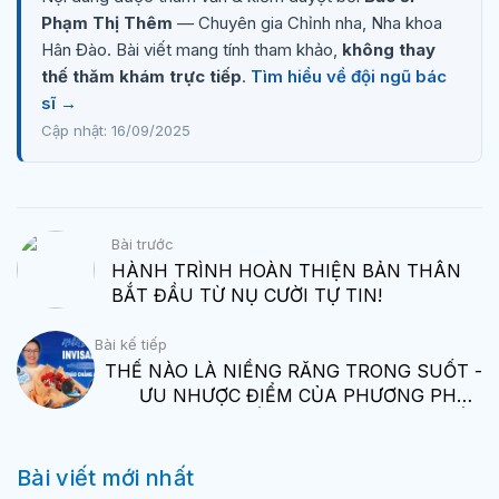
Phạm Thị Thêm
— Chuyên gia Chỉnh nha, Nha khoa
Hân Đào. Bài viết mang tính tham khảo,
không thay
thế thăm khám trực tiếp
.
Tìm hiểu về đội ngũ bác
sĩ →
Cập nhật: 16/09/2025
Bài trước
HÀNH TRÌNH HOÀN THIỆN BẢN THÂN
BẮT ĐẦU TỪ NỤ CƯỜI TỰ TIN!
Bài kế tiếp
THẾ NÀO LÀ NIỀNG RĂNG TRONG SUỐT -
ƯU NHƯỢC ĐIỂM CỦA PHƯƠNG PHÁP
NIỀNG RĂNG TRONG SUỐT.
Bài viết mới nhất