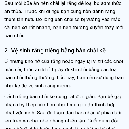
Sau mỗi bữa ăn nên chải lại răng để loại bỏ sớm thức
ăn thừa. Trước khi đi ngủ bạn cũng nên đánh răng
thêm lần nữa. Do lông bàn chải sẽ bị vướng vào mắc
cài nên xơ rất nhanh, bạn nên thường xuyên thay mới
bàn chải.
2. Vệ sinh răng niềng bằng bàn chải kẽ
Ở những khe hở của răng hoặc ngay tại vị trí các chốt
mắc cài, thức ăn khó bị lấy đi khi chải bằng các loại
bàn chải thông thường. Lúc này, bạn nên sử dụng bàn
chải kẽ để vệ sinh răng miệng.
Cách dùng bàn chải kẽ cũng rất đơn giản. Bạn bẻ gập
phần dây thép của bàn chải theo góc độ thích hợp
nhất với mình. Sau đó luồn đầu bàn chải từ phía dưới
lên trên và chải nhẹ nhàng nhiều lần. Cuối cùng đổi
qua chải ở vị trí khác theo cách thức tương tự như