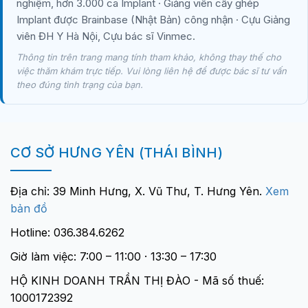
nghiệm, hơn 3.000 ca Implant · Giảng viên cấy ghép
Implant được Brainbase (Nhật Bản) công nhận · Cựu Giảng
viên ĐH Y Hà Nội, Cựu bác sĩ Vinmec.
Thông tin trên trang mang tính tham khảo, không thay thế cho
việc thăm khám trực tiếp. Vui lòng liên hệ để được bác sĩ tư vấn
theo đúng tình trạng của bạn.
CƠ SỞ HƯNG YÊN (THÁI BÌNH)
Địa chỉ: 39 Minh Hưng, X. Vũ Thư, T. Hưng Yên.
Xem
bản đồ
Hotline: 036.384.6262
Giờ làm việc: 7:00 – 11:00 · 13:30 – 17:30
HỘ KINH DOANH TRẦN THỊ ĐÀO - Mã số thuế:
1000172392