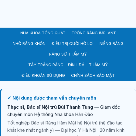
NHA KHOA TỔNG QUÁT
TRỒNG RĂNG IMPLANT
NHỔ RĂNG KHÔN
ĐIỀU TRỊ CƯỜI HỞ LỢI
NIỀNG RĂNG
RĂNG SỨ THẨM MỸ
TẨY TRẮNG RĂNG – ĐÍNH ĐÁ – THẨM MỸ
ĐIỀU KHOẢN SỬ DỤNG
CHÍNH SÁCH BẢO MẬT
✔ Nội dung được tham vấn chuyên môn
Thạc sĩ, Bác sĩ Nội trú Bùi Thanh Tùng
— Giám đốc
chuyên môn Hệ thống Nha khoa Hân Đào
Tốt nghiệp Bác sĩ Răng Hàm Mặt hệ Nội trú (hệ đào tạo
khắt khe nhất ngành y) — Đại học Y Hà Nội · 20 năm kinh