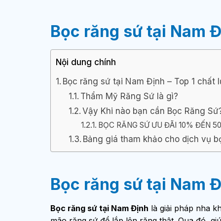
Bọc răng sứ tại Nam Đ
Nội dung chính
Bọc răng sứ tại Nam Định – Top 1 chất 
Thẩm Mỹ Răng Sứ là gì?
Vậy Khi nào bạn cần Bọc Răng Sứ
BỌC RĂNG SỨ ƯU ĐÃI 10% ĐẾN 5
Bảng giá tham khảo cho dịch vụ 
Bọc răng sứ tại Nam Đ
Bọc răng sứ tại Nam Định
là giải pháp nha k
mão răng sứ để lắp lên răng thật. Qua đó, g