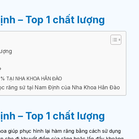
ịnh – Top 1 chất lượng
lượng
?
0% TẠI NHA KHOA HÂN ĐÀO
bọc răng sứ tại Nam Định của Nha Khoa Hân Đào
ịnh – Top 1 chất lượng
hoa giúp phục hình lại hàm răng bằng cách sử dụng
iúp che đi khuyết điểm của răng hoặc lấp đầy khoảng