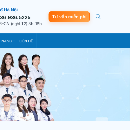
ở Hà Nội
Tư vấn miễn phí
36.936.5225
3–CN (nghỉ T2) 8h–18h
 NANG
LIÊN HỆ