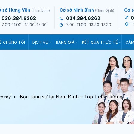
ơ sở Hưng Yên
Cơ sở Ninh Bình
Cơ s
(Thái Bình)
(Nam Định)
0
036.384.6262
034.394.6262
T
7:00–11:00 · 13:30–17:30
7:00–11:00 · 13:30–17:30
Ề CHÚNG TÔI
DỊCH VỤ
BẢNG GIÁ
KẾT QUẢ THỰC TẾ
CẨM
Bọc răng sứ tại Nam Định – Top 1 chất lượng
ẩm mỹ