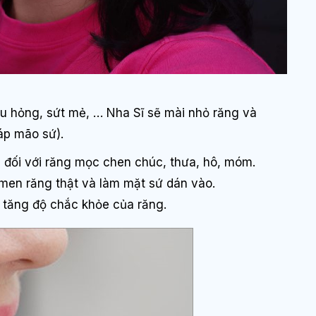
âu hỏng, sứt mẻ, … Nha Sĩ sẽ mài nhỏ răng và
áp mão sứ).
 đối với răng mọc chen chúc, thưa, hô, móm.
 men răng thật và làm mặt sứ dán vào.
, tăng độ chắc khỏe của răng.