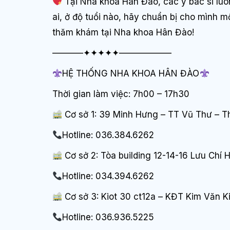
Tại Nha khoa Hân Đào, các y bác sĩ luô
ai, ở độ tuổi nào, hãy chuẩn bị cho mình m
thăm khám tại Nha khoa Hân Đào!
———–✦✦✦✦✦——————
HỆ THỐNG NHA KHOA HÂN ĐÀO
Thời gian làm việc: 7h00 – 17h30
Cơ sở 1: 39 Minh Hưng – TT Vũ Thư – Th
Hotline: 036.384.6262
Cơ sở 2: Tòa building 12-14-16 Lưu Chí 
Hotline: 034.394.6262
Cơ sở 3: Kiot 30 ct12a – KĐT Kim Văn K
Hotline: 036.936.5225