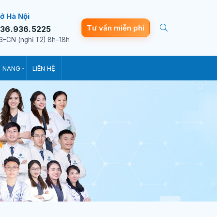
ở Hà Nội
Tư vấn miễn phí
36.936.5225
3–CN (nghỉ T2) 8h–18h
 NANG
LIÊN HỆ