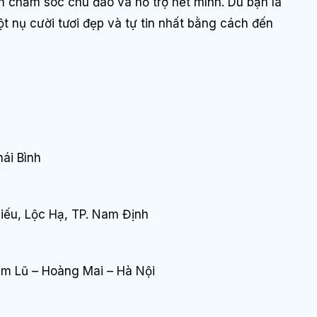
n chăm sóc chu đáo và hỗ trợ hết mình. Dù bạn là
ột nụ cười tươi đẹp và tự tin nhất bằng cách đến
ái Bình
Hiếu, Lộc Hạ, TP. Nam Định
im Lũ – Hoàng Mai – Hà Nội