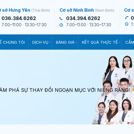
ơ sở Hưng Yên
Cơ sở Ninh Bình
Cơ s
(Thái Bình)
(Nam Định)
0
036.384.6262
034.394.6262
T
7:00–11:00 · 13:30–17:30
7:00–11:00 · 13:30–17:30
Ề CHÚNG TÔI
DỊCH VỤ
BẢNG GIÁ
KẾT QUẢ THỰC TẾ
CẨM
M PHÁ SỰ THAY ĐỔI NGOẠN MỤC VỚI NIỀNG RĂNG!