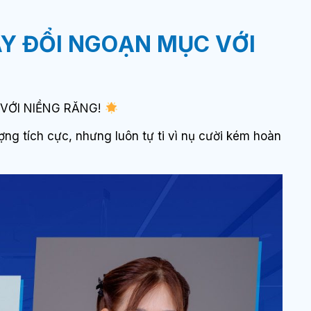
Y ĐỔI NGOẠN MỤC VỚI
VỚI NIỀNG RĂNG!
ợng tích cực, nhưng luôn tự ti vì nụ cười kém hoàn